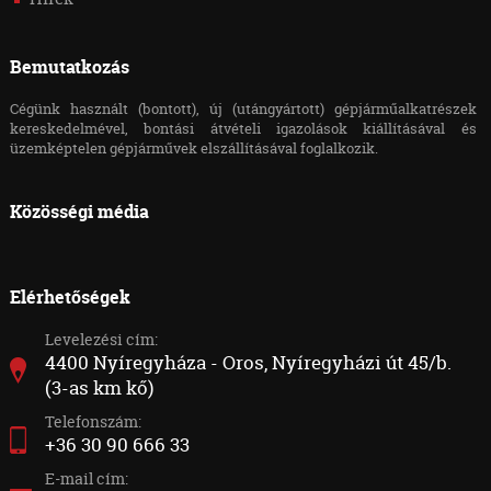
Bemutatkozás
Cégünk használt (bontott), új (utángyártott) gépjárműalkatrészek
kereskedelmével, bontási átvételi igazolások kiállításával és
üzemképtelen gépjárművek elszállításával foglalkozik.
Közösségi média
Elérhetőségek
Levelezési cím:
4400 Nyíregyháza - Oros, Nyíregyházi út 45/b.
(3-as km kő)
Telefonszám:
+36 30 90 666 33
E-mail cím: