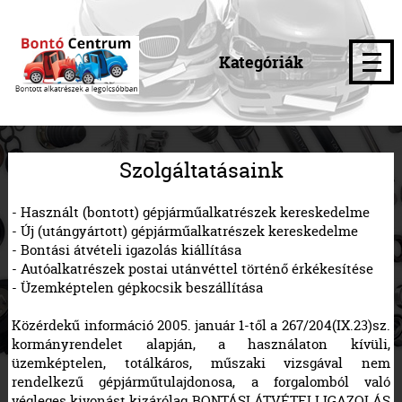
Kategóriák
Szolgáltatásaink
- Használt (bontott) gépjárműalkatrészek kereskedelme
- Új (utángyártott) gépjárműalkatrészek kereskedelme
- Bontási átvételi igazolás kiállítása
- Autóalkatrészek postai utánvéttel történő érkékesítése
- Üzemképtelen gépkocsik beszállítása
Közérdekű információ 2005. január 1-től a 267/204(IX.23)sz.
kormányrendelet alapján, a használaton kívüli,
üzemképtelen, totálkáros, műszaki vizsgával nem
rendelkezű gépjárműtulajdonosa, a forgalomból való
végleges kivonást kizárólag BONTÁSI ÁTVÉTELI IGAZOLÁS