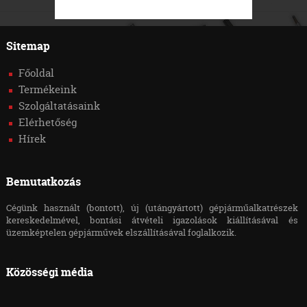
Sitemap
Főoldal
Termékeink
Szolgáltatásaink
Elérhetőség
Hírek
Bemutatkozás
Cégünk használt (bontott), új (utángyártott) gépjárműalkatrészek
kereskedelmével, bontási átvételi igazolások kiállításával és
üzemképtelen gépjárművek elszállításával foglalkozik.
Közösségi média