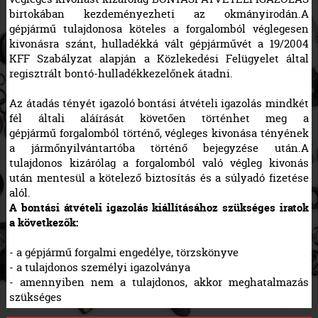
birtokában kezdeményezheti az okmányirodán.A
gépjármű tulajdonosa köteles a forgalomból véglegesen
kivonásra szánt, hulladékká vált gépjárművét a 19/2004
KFF Szabályzat alapján a Közlekedési Felügyelet által
regisztrált bontó-hulladékkezelőnek átadni.
Az átadás tényét igazoló bontási átvételi igazolás mindkét
fél általi aláírását követően történhet meg a
gépjármű forgalomból történő, végleges kivonása tényének
a jármőnyilvántartóba történő bejegyzése után.A
tulajdonos kizárólag a forgalomból való végleg kivonás
után mentesül a kötelező biztosítás és a súlyadó fizetése
alól.
A bontási átvételi igazolás kiállításához szükséges iratok
a következők:
- a gépjármű forgalmi engedélye, törzskönyve
- a tulajdonos személyi igazolványa
- amennyiben nem a tulajdonos, akkor meghatalmazás
szükséges