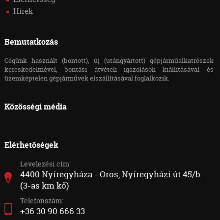
Hírek
Bemutatkozás
Cégünk használt (bontott), új (utángyártott) gépjárműalkatrészek
kereskedelmével, bontási átvételi igazolások kiállításával és
üzemképtelen gépjárművek elszállításával foglalkozik.
Közösségi média
Elérhetőségek
Levelezési cím:
4400 Nyíregyháza - Oros, Nyíregyházi út 45/b.
(3-as km kő)
Telefonszám:
+36 30 90 666 33