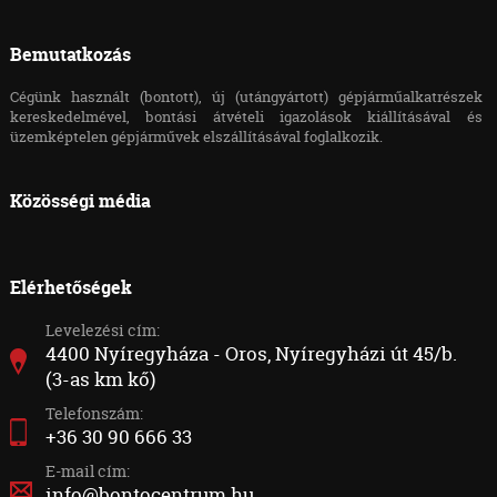
Bemutatkozás
Cégünk használt (bontott), új (utángyártott) gépjárműalkatrészek
kereskedelmével, bontási átvételi igazolások kiállításával és
üzemképtelen gépjárművek elszállításával foglalkozik.
Közösségi média
Elérhetőségek
Levelezési cím:
4400 Nyíregyháza - Oros, Nyíregyházi út 45/b.
(3-as km kő)
Telefonszám:
+36 30 90 666 33
E-mail cím:
info@bontocentrum.hu