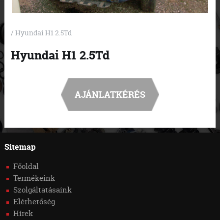
/ Hyundai H1 2.5Td
Hyundai H1 2.5Td
AJÁNLATKÉRÉS
Sitemap
Főoldal
Termékeink
Szolgáltatásaink
Elérhetőség
Hírek