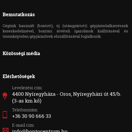
Bemutatkozás
Cégünk használt (bontott), új (utángyártott) gépjárműalkatrészek
kereskedelmével, bontási átvételi igazolások kiállításával és
üzemképtelen gépjárművek elszállításával foglalkozik.
Közösségi média
Elérhetőségek
Levelezési cím:
4400 Nyíregyháza - Oros, Nyíregyházi út 45/b.
(3-as km kő)
Telefonszám:
+36 30 90 666 33
E-mail cím:
info@bontocentrum.hu