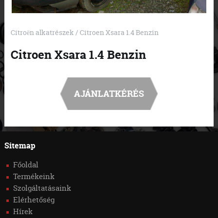
Citroën alkatrészek
/ Citroen Xsara 1.4 Benzin
Citroen Xsara 1.4 Benzin
AJÁNLATKÉRÉS
Sitemap
Főoldal
Termékeink
Szolgáltatásaink
Elérhetőség
Hírek